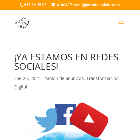
955 62 35 06
41004371.edu@juntadeandalucia.es
¡YA ESTAMOS EN REDES
SOCIALES!
Ene 20, 2021
|
tablon de anuncios
,
Transformación
Digital