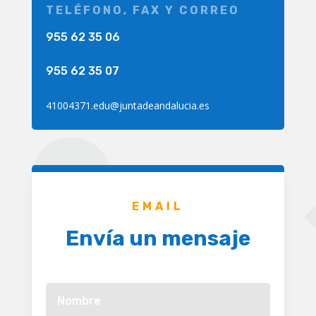
TELÉFONO, FAX Y CORREO
955 62 35 06
955 62 35 07
41004371.edu@juntadeandalucia.es
EMAIL
Envía un mensaje