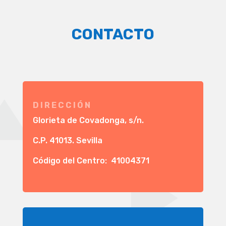
CONTACTO
DIRECCIÓN
Glorieta de Covadonga, s/n.
C.P. 41013. Sevilla
Código del Centro: 41004371