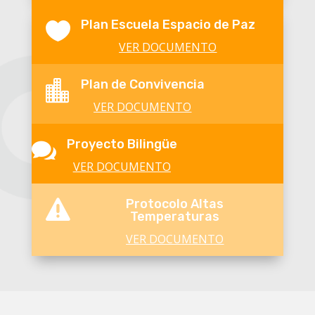
Plan Escuela Espacio de Paz

VER DOCUMENTO
Plan de Convivencia

VER DOCUMENTO
Proyecto Bilingüe

VER DOCUMENTO
Protocolo Altas

Temperaturas
VER DOCUMENTO