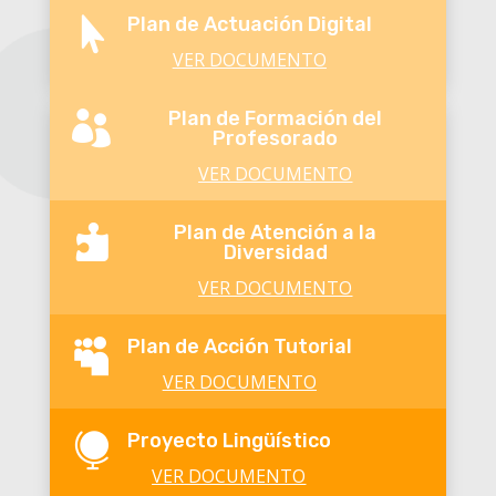
Plan de Actuación Digital

VER DOCUMENTO
Plan de Formación del

Profesorado
VER DOCUMENTO
Plan de Atención a la

Diversidad
VER DOCUMENTO
Plan de Acción Tutorial

VER DOCUMENTO
Proyecto Lingüístico

VER DOCUMENTO