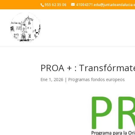
955 62 35 06
41004371.edu@juntadeandalucia.
PROA + : Transfórmat
Ene 1, 2026
|
Programas fondos europeos