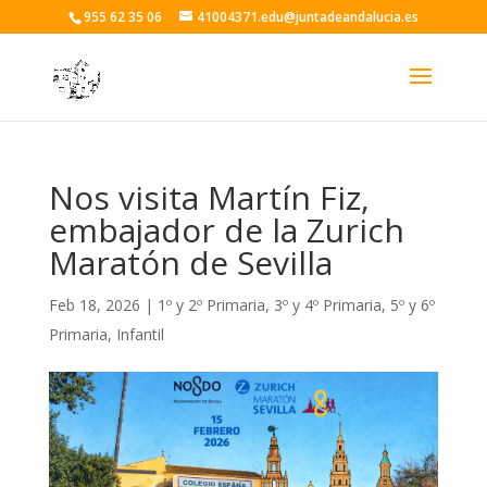
955 62 35 06
41004371.edu@juntadeandalucia.es
Nos visita Martín Fiz,
embajador de la Zurich
Maratón de Sevilla
Feb 18, 2026
|
1º y 2º Primaria
,
3º y 4º Primaria
,
5º y 6º
Primaria
,
Infantil