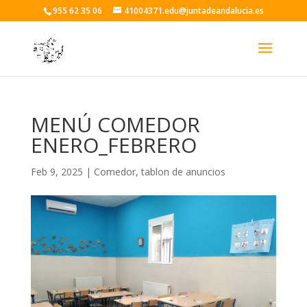
955 62 35 06
41004371.edu@juntadeandalucia.es
MENÚ COMEDOR
ENERO_FEBRERO
Feb 9, 2025
|
Comedor
,
tablon de anuncios