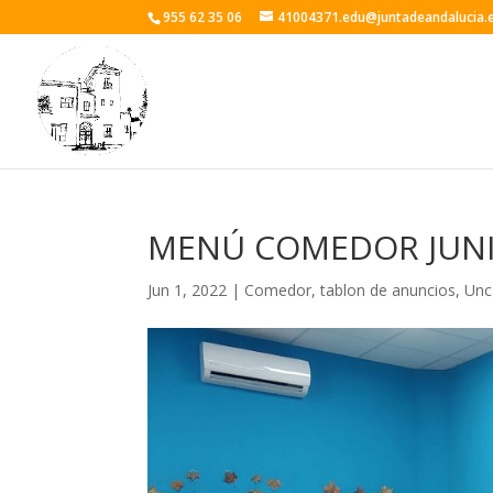
955 62 35 06
41004371.edu@juntadeandalucia.
MENÚ COMEDOR JUN
Jun 1, 2022
|
Comedor
,
tablon de anuncios
,
Unc