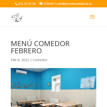
955 62 35 06
41004371.edu@juntadeandalucia.es
MENÚ COMEDOR
FEBRERO
Feb 8, 2022
|
Comedor