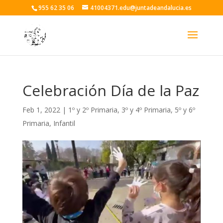
955 62 35 06
41004371.edu@juntadeandalucia.es
Celebración Día de la Paz
Feb 1, 2022
|
1º y 2º Primaria
,
3º y 4º Primaria
,
5º y 6º
Primaria
,
Infantil