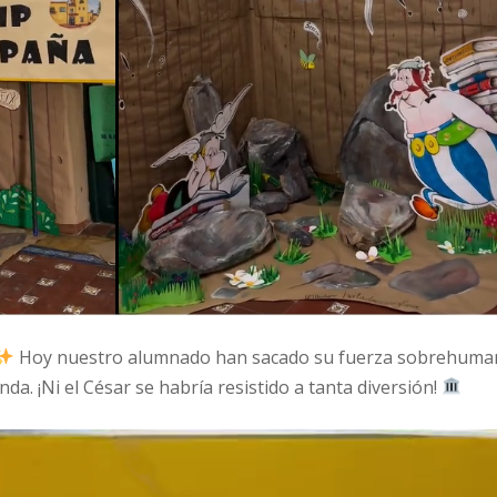
Hoy nuestro alumnado han sacado su fuerza sobrehuma
da. ¡Ni el César se habría resistido a tanta diversión!