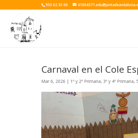
955 62 35 06
41004371.edu@juntadeandalucia.
Carnaval en el Cole E
Mar 6, 2026
|
1º y 2º Primaria
,
3º y 4º Primaria
,